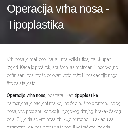
Operacija vrha nosa -
Tipoplastika
Vrh nosa je mali deo lica, ali ima veliki uticaj na ukupan
izgled. Kada je preširok, spušten, asimetričan ili nedovoljno
definisan, nos može delovati veće, teže ili neskladnije nego
što zaista jeste.
Operacija vrha nosa
, poznata i kao
tipoplastika
,
namenjena je pacijentima koji ne žele nužno promenu celog
nosa, već preciznu korekciju njegovog donjeg, hrskavičavog
dela. Cilj je da se vrh nosa oblikuje prirodno i u skladu sa
ostatkom lica, bez prenaglašenog ili veštačkog izgleda.