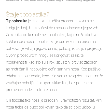
Šta je tipoplastika?
Tipoplastika
je estetska hirurška procedura kojom se
koriguje donji, hrskavičavi deo nosa, odnosno njegov vrh.
Za razliku od kompletne rinoplastike, koja može obuhvatiti i
koštani deo nosa, tipoplastika je usmerena na precizno
oblikovanje vrha, njegovu širinu, položaj, rotaciju i projekciju.
Ovom procedurom mogu se korigovati različite
nepravilnosti, kao što su širok, spušten, previše zaobljen,
asimetričan ili nedovoljno definisan vrh nosa. Kod pažljivo
odabranih pacijenata, korekcija samo ovog dela nosa može
značajno poboljšati ukupan sklad lica, bez potrebe za
promenom cele strukture nosa.
Cilj tipoplastike nosa je prirodan i uravnotežen rezultat. Vrh
nosa treba da bude oblikovan tako da se bolje uklopi u