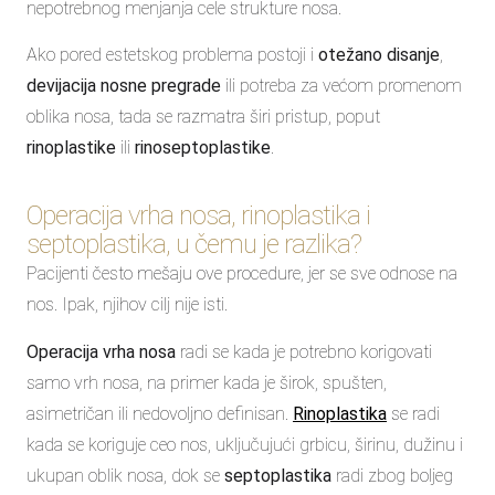
nepotrebnog menjanja cele strukture nosa.
Ako pored estetskog problema postoji i
otežano disanje
,
devijacija nosne pregrade
ili potreba za većom promenom
oblika nosa, tada se razmatra širi pristup, poput
rinoplastike
ili
rinoseptoplastike
.
Operacija vrha nosa, rinoplastika i
septoplastika, u čemu je razlika?
Pacijenti često mešaju ove procedure, jer se sve odnose na
nos. Ipak, njihov cilj nije isti.
Operacija vrha nosa
radi se kada je potrebno korigovati
samo vrh nosa, na primer kada je širok, spušten,
asimetričan ili nedovoljno definisan.
Rinoplastika
se radi
kada se koriguje ceo nos, uključujući grbicu, širinu, dužinu i
ukupan oblik nosa, dok se
septoplastika
radi zbog boljeg