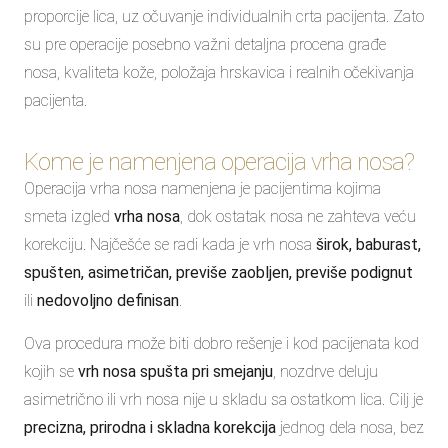
proporcije lica, uz očuvanje individualnih crta pacijenta. Zato
su pre operacije posebno važni detaljna procena građe
nosa, kvaliteta kože, položaja hrskavica i realnih očekivanja
pacijenta.
Kome je namenjena operacija vrha nosa?
Operacija vrha nosa namenjena je pacijentima kojima
smeta izgled
vrha nosa
, dok ostatak nosa ne zahteva veću
korekciju. Najčešće se radi kada je vrh nosa
širok, baburast,
spušten, asimetričan, previše zaobljen, previše podignut
ili
nedovoljno definisan
.
Ova procedura može biti dobro rešenje i kod pacijenata kod
kojih se
vrh nosa spušta pri smejanju
, nozdrve deluju
asimetrično ili vrh nosa nije u skladu sa ostatkom lica. Cilj je
precizna, prirodna i skladna korekcija
jednog dela nosa, bez