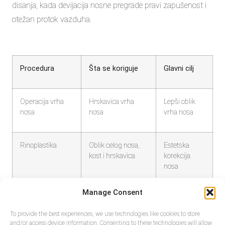
disanja, kada devijacija nosne pregrade pravi zapušenost i
otežan protok vazduha.
Procedura
Šta se koriguje
Glavni cilj
Operacija vrha
Hrskavica vrha
Lepši oblik
nosa
nosa
vrha nosa
Rinoplastika
Oblik celog nosa,
Estetska
kost i hrskavica
korekcija
nosa
Manage Consent
Septoplastika
Nosna pregrada
Bolje disanje
To provide the best experiences, we use technologies like cookies to store
and/or access device information. Consenting to these technologies will allow