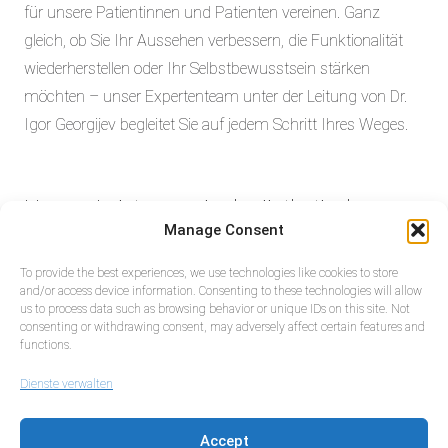
für unsere Patientinnen und Patienten vereinen. Ganz
gleich, ob Sie Ihr Aussehen verbessern, die Funktionalität
wiederherstellen oder Ihr Selbstbewusstsein stärken
möchten – unser Expertenteam unter der Leitung von Dr.
Igor Georgijev begleitet Sie auf jedem Schritt Ihres Weges.
Unsere Leistungen in der ästhetischen
Manage Consent
Chirurgie umfassen:
To provide the best experiences, we use technologies like cookies to store
and/or access device information. Consenting to these technologies will allow
us to process data such as browsing behavior or unique IDs on this site. Not
Körperchirurgie
consenting or withdrawing consent, may adversely affect certain features and
functions.
Formen Sie Ihren Körper mit Eingriffen wie
Fettabsaugung, Bauchdeckenstraffung
Dienste verwalten
(Abdominoplastik) sowie Arm- und
Poziv
Oberschenkelstraffung – in Kombination mit
Accept